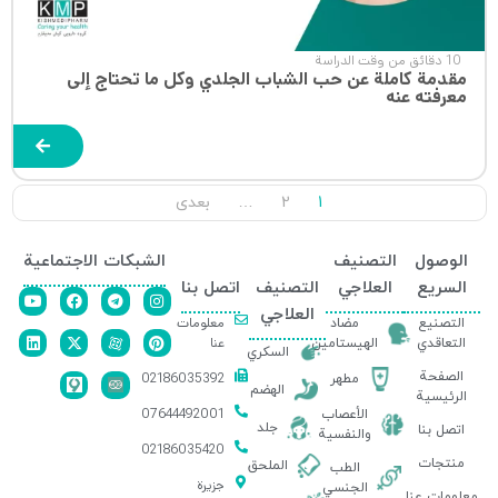
10 دقائق من وقت الدراسة
مقدمة كاملة عن حب الشباب الجلدي وكل ما تحتاج إلى
معرفته عنه
1
2
…
بعدی
الوصول
التصنيف
الشبكات الاجتماعية
السريع
العلاجي
التصنيف
اتصل بنا
العلاجي
معلومات
التصنيع
مضاد
عنا
التعاقدي
الهيستامين
السكري
الصفحة
02186035392
مطهر
الهضم
الرئيسية
07644492001
الأعصاب
جلد
اتصل بنا
والنفسية
02186035420
منتجات
الملحق
الطب
جزيرة
الجنسي
معلومات عنا