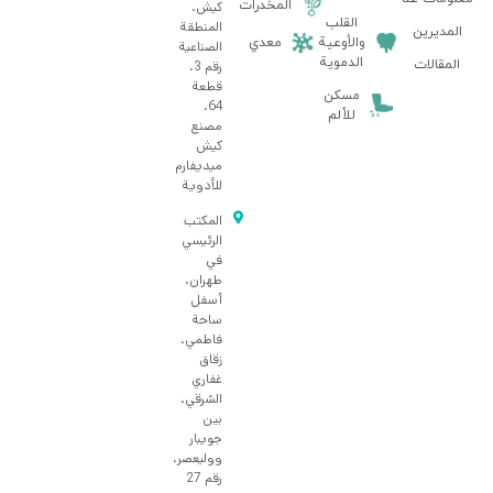
المخدرات
كيش،
القلب
المنطقة
المديرين
والأوعية
معدي
الصناعية
الدموية
المقالات
رقم 3،
قطعة
مسكن
64،
للألم
مصنع
كيش
ميديفارم
للأدوية
المكتب
الرئيسي
في
طهران،
أسفل
ساحة
فاطمي،
زقاق
غفاري
الشرقي،
بين
جويبار
ووليعصر،
رقم 27