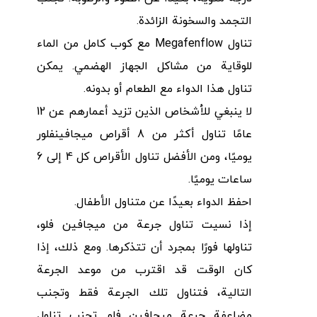
التجمد والسخونة الزائدة.
تناول Megafenflow مع كوب كامل من الماء
للوقاية من مشاكل الجهاز الهضمي. يمكن
تناول هذا الدواء مع الطعام أو بدونه.
لا ينبغي للأشخاص الذين تزيد أعمارهم عن 12
عامًا تناول أكثر من 8 أقراص ميجافينفلور
يوميًا، ومن الأفضل تناول الأقراص كل 4 إلى 6
ساعات يوميًا.
احفظ الدواء بعيدًا عن متناول الأطفال.
إذا نسيت تناول جرعة من ميجافين فلو،
تناولها فورًا بمجرد أن تتذكرها. ومع ذلك، إذا
كان الوقت قد اقترب من موعد الجرعة
التالية، فتناول تلك الجرعة فقط وتجنب
مضاعفة جرعة ميجافين فلو. تجنب تناول