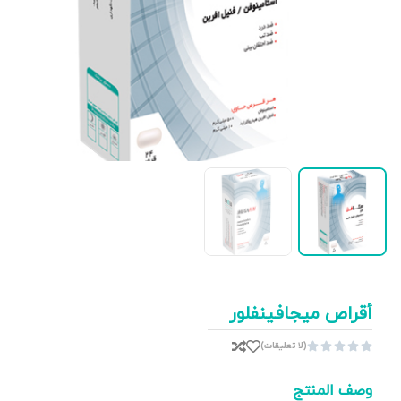
أقراص ميجافينفلور
(لا تعليقات)





وصف المنتج