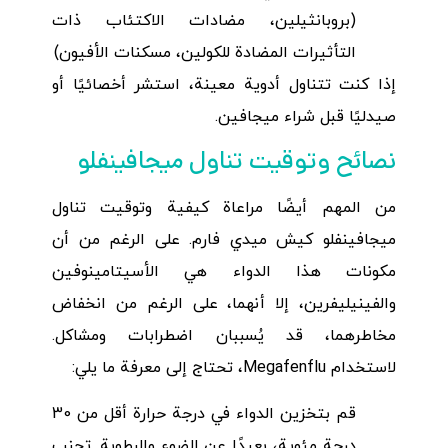
(بروبانثيلين، مضادات الاكتئاب ذات
التأثيرات المضادة للكولين، مسكنات الأفيون)
إذا كنت تتناول أدوية معينة، استشر أخصائيًا أو
صيدليًا قبل شراء ميجافين.
نصائح وتوقيت تناول ميجافينفلو
من المهم أيضًا مراعاة كيفية وتوقيت تناول
ميجافينفلو كيش ميدي فارم. على الرغم من أن
مكونات هذا الدواء هي الأسيتامينوفين
والفينيليفرين، إلا أنهما، على الرغم من انخفاض
مخاطرهما، قد يُسببان اضطرابات ومشاكل.
لاستخدام Megafenflu، تحتاج إلى معرفة ما يلي:
قم بتخزين الدواء في درجة حرارة أقل من 30
درجة مئوية، بعيدًا عن الضوء والرطوبة. تجنب