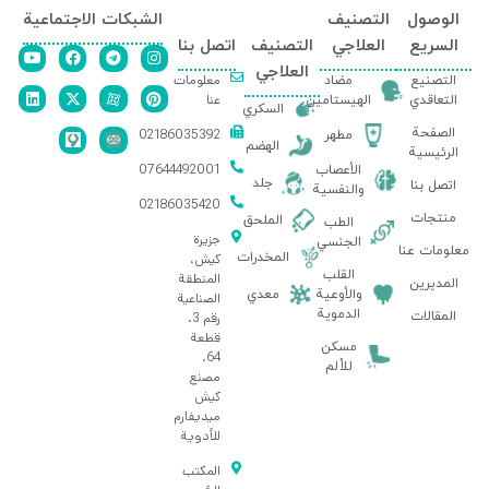
الوصول
التصنيف
الشبكات الاجتماعية
السريع
العلاجي
التصنيف
اتصل بنا
العلاجي
معلومات
التصنيع
مضاد
عنا
التعاقدي
الهيستامين
السكري
الصفحة
02186035392
مطهر
الهضم
الرئيسية
07644492001
الأعصاب
جلد
اتصل بنا
والنفسية
02186035420
منتجات
الملحق
الطب
جزيرة
الجنسي
معلومات عنا
المخدرات
كيش،
القلب
المنطقة
المديرين
والأوعية
معدي
الصناعية
الدموية
المقالات
رقم 3،
قطعة
مسكن
64،
للألم
مصنع
كيش
ميديفارم
للأدوية
المكتب