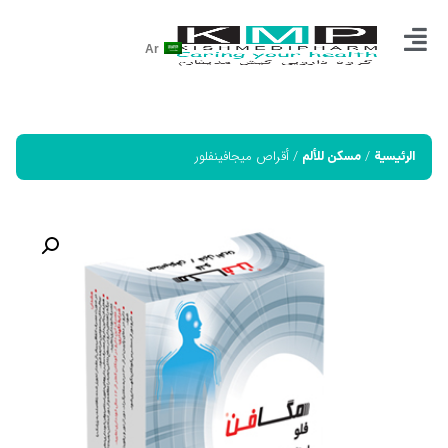
Ar
/
/ أقراص ميجافينفلور
الرئيسية
مسكن للألم