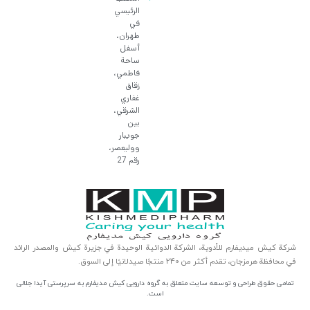
الرئيسي
في
طهران،
أسفل
ساحة
فاطمي،
زقاق
غفاري
الشرقي،
بين
جويبار
ووليعصر،
رقم 27
شركة كيش ميديفارم للأدوية، الشركة الدوائية الوحيدة في جزيرة كيش والمصدر الرائد
في محافظة هرمزجان، تقدم أكثر من 240 منتجًا صيدلانيًا إلى السوق.
تمامی حقوق طراحی و توسعه سایت متعلق به گروه دارویی کیش مدیفارم به سرپرستی آیدا جلالی
است.