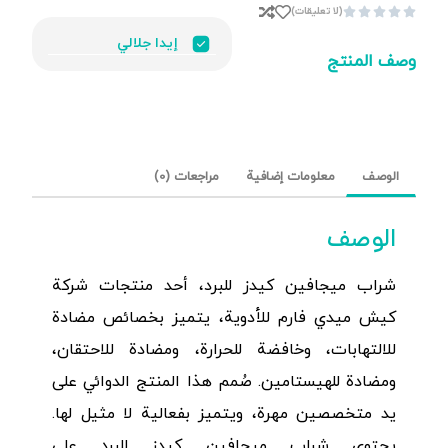
(لا تعليقات)





إيدا جلالي
وصف المنتج
الوصف
معلومات إضافية
مراجعات (0)
الوصف
شراب ميجافين كيدز للبرد، أحد منتجات شركة
كيش ميدي فارم للأدوية، يتميز بخصائص مضادة
للالتهابات، وخافضة للحرارة، ومضادة للاحتقان،
ومضادة للهيستامين. صُمم هذا المنتج الدوائي على
يد متخصصين مهرة، ويتميز بفعالية لا مثيل لها.
يحتوي شراب ميجافين كيدز للبرد على