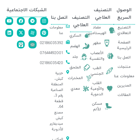
الوصول
التصنيف
الشبكات الاجتماعية
السريع
العلاجي
التصنيف
اتصل بنا
العلاجي
معلومات
التصنيع
مضاد
عنا
التعاقدي
الهيستامين
السكري
الصفحة
02186035392
مطهر
الهضم
الرئيسية
07644492001
الأعصاب
جلد
اتصل بنا
والنفسية
02186035420
منتجات
الملحق
الطب
جزيرة
الجنسي
معلومات عنا
المخدرات
كيش،
القلب
المنطقة
المديرين
والأوعية
معدي
الصناعية
الدموية
المقالات
رقم 3،
قطعة
مسكن
64،
للألم
مصنع
كيش
ميديفارم
للأدوية
المكتب