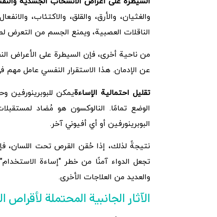
السيطرة على أعراض الانسحاب الجسدية والنف
والغثيان، والأرق، والقلق، والاكتئاب، والانف
الناقلات العصبية، ويمنع الجسم من التعرض لص
من ناحية أخرى، فإن السيطرة على الأعراض النف
عن الإدمان. هذا الاستقرار النفسي عامل مهم في
تقليل احتمالية الإساءة
يمكن للبوبرينورفين وح
الوضع تمامًا. النالوكسون هو مُضاد لمستقب
البوبرينورفين أو أي أفيوني آخر.
نتيجةً لذلك، إذا حُقن القرص تحت اللسان، ف
تجعل الدواء آمنًا من خطر "إساءة الاستخدام" 
والعديد من العلاجات الأخرى.
الآثار الجانبية المحتملة لأقرا