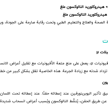
0
هيدروكلوريد النالوكسون ملغ
يدروكلوريد النالوكسون ملغ
الصحة والعلاج والتعليم الطبي وتحت رقابة صارمة على الجودة، ويش
ات
بلات
μ
البوبرينورفين، وهو ناهض جزئي لمستقبلات الأفيونيات μ، يعمل على منع متعة الأفيون
 تزداد شدته مع زيادة الجرعة. هذه الخاصية تقلل بشكل كبير من خطر 
يون
بمستقبلات μ نفسها، مما يعيق تأثير البوبرينورفين عند إعطائه حقنًا. عند إعطائه
مه عن طريق الحقن، يُنشَّط النالوكسون ويُسبب أعراض انسحاب شديدة