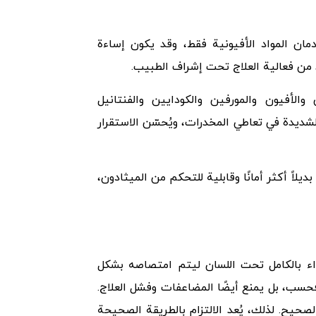
مان المواد الأفيونية فقط، وقد يكون إساءة
د من فعالية العلاج تحت إشراف الطبيب.
الأفيون والمورفين والكودايين والفنتانيل
الشديدة في تعاطي المخدرات، ويُحسّن الاستقرار
: في برامج العلاج بمساعدة الأدوية (MMT)، تعتبر هذه الحبوب بديلاً أكثر أمانًا وقابلية للتحكم من الميثادون،
دواء بالكامل تحت اللسان ليتم امتصاصه بشكل
فحسب، بل يمنع أيضًا المضاعفات وفشل العلاج.
حيح. لذلك، يُعد الالتزام بالطريقة الصحيحة