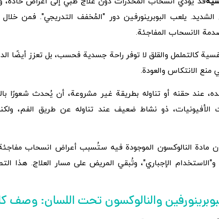
سية
قد يؤدي انسحاب المخدرات دون علاج طبي إلى أعراض حادة، وأحي
عال الشديد. يلعب البوبرينورفين دور "المُخفف التدريجي". فمن خلا
دمة الانسحاب المفاجئة.
سية كالتململ والقلق لا توفر راحة جسدية فحسب، بل تعزز أيضًا الد
 منع الانتكاس والعودة.
ده، عند حقنه أو تناوله بطريقة غير مشروعة، أن يُحدث شعورًا با
لات الأفيونيات، ذو نشاط ضعيف عند تناوله عن طريق الفم، ولك
إن مادة النالوكسون الموجودة فيه ستُسبب أعراض انسحاب مفاجئة،
و"الاستخدام الإجباري"، وتُبقي المريض على مسار العلاج. هذا ال
ص البوبرينورفين والنالوكسون تحت اللسان: وصف