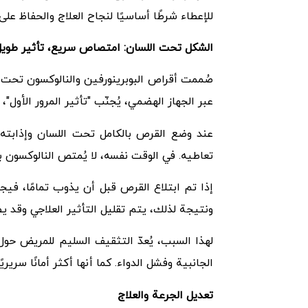
للإعطاء شرطًا أساسيًا لنجاح العلاج والحفاظ عل
الشكل تحت اللسان: امتصاص سريع، تأثير طويل 
صُممت أقراص البوبرينورفين والنالوكسون تحت ا
عبر الجهاز الهضمي، يُجنّب "تأثير المرور الأول"
تعاطيه. في الوقت نفسه، لا يُمتص النالوكسون ب
إذا تم ابتلاع القرص قبل أن يذوب تمامًا، فيج
ونتيجة لذلك، يتم تقليل التأثير العلاجي وقد ي
لهذا السبب، يُعدّ التثقيف السليم للمريض حول ا
الجانبية وفشل الدواء. كما أنها أكثر أمانًا سرير
تعديل الجرعة والعلاج