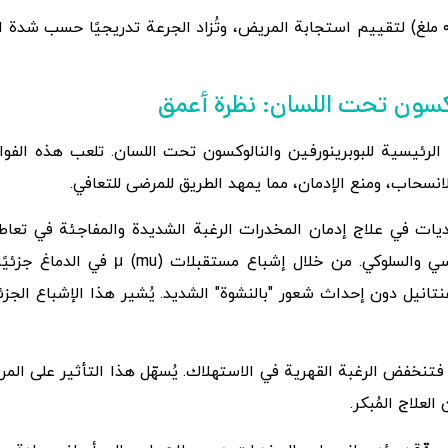
في بداية العلاج، تُستخدم جرعة أقل (٢ ملغ/٠.٥ ملغ) لتقييم استجابة المريض، وتُزاد الجرعة تدر
لوكسون تحت اللسان: نظرة أعمق
الرئيسية للبوبرينورفين والنالوكسون تحت اللسان. تلعب هذه الفوائد
انسحاب، ومنع الإدمان، مما يمهد الطريق للمرضى للتعافي.
ات في علاج إدمان المخدرات الرغبة الشديدة والمفاجئة في تعاط
الجسدي فحسب، بل تشمل أيضًا الجانب النف
فنتانيل دون إحداث شعور "بالنشوة" الشديد. يُشير هذا الإشباع الجزئ
 فتنخفض الرغبة القهرية في الاستهلاك. يُسهّل هذا التأثير على المر
لعلاج المُبكر.