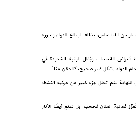
ار من الامتصاص، بخلاف ابتلاع الدواء وعبوره
فين بمستقبلات μ-الأفيونية في الدماغ، مما يُثبط أعراض الانسحاب ويُقلل الرغبة الشديدة في
دام الدواء بشكل غير صحيح، كالحقن مثلاً.
 النهاية يتم تحلل جزء كبير من مركبه النشط؛
زّز فعالية العلاج فحسب، بل تمنع أيضًا الآثار