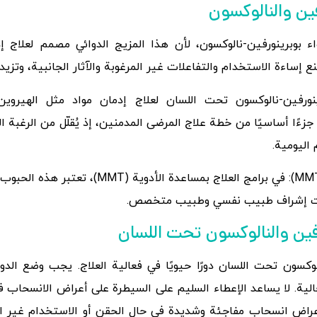
فين والنالوكسون
 بوبرينورفين-نالوكسون، لأن هذا المزيج الدوائي مصمم لعلاج إد
إساءة الاستخدام والتفاعلات غير المرغوبة والآثار الجانبية، وتزي
رفين-نالوكسون تحت اللسان لعلاج إدمان مواد مثل الهيروين و
 جزءًا أساسيًا من خطة علاج المرضى المدمنين، إذ يُقلّل من الرغبة 
 اليومية.
الاستخدام في برامج العلاج بمساعدة الأدوية (MMT)
ن تحت إشراف طبيب نفسي وطبيب متخصص.
فين والنالوكسون تحت اللسان
لوكسون تحت اللسان دورًا حيويًا في فعالية العلاج. يجب وضع ال
لية. لا يساعد الإعطاء السليم على السيطرة على أعراض الانسحاب 
عراض انسحاب مفاجئة وشديدة في حال الحقن أو الاستخدام غير الص