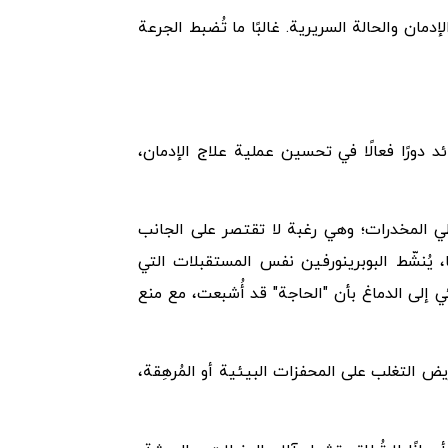
يجيًا حسب شدة الإدمان والحالة السريرية. غالبًا ما تُضبط الجرعة
 دورًا فعالًا في تحسين عملية علاج الإدمان،
ي المخدرات؛ وهي رغبة لا تقتصر على الجانب
سي والسلوكي. من خلال إشباع مستقبلات μ (mu) في الدماغ جزئيًا، يُنشّط البوبرينورفين نفس المستقبلات التي
ي إلى الدماغ بأن "الحاجة" قد أُشبعت، مع منع
يض التغلب على المحفزات البيئية أو المُرهِقة،