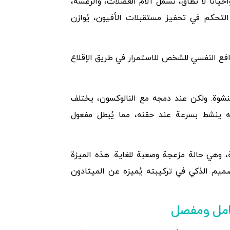
انًا لا تُطاق، تشمل آلام العضلات، والرعشة،
ل التحكم في تحفيز مستقبلات الأفيون، يُوازن
افع النفسي للشخص للاستمرار في طريق الإقلاع
لنشوة. ولكن عند دمجه مع النالوكسون، يختلف
نه ينشط بسرعة عند حقنه، مما يُبطل مفعول
 وهي حالة مزعجة وصعبة للغاية. هذه الميزة
تصميم الذكي في تركيبته يُميزه عن الميثادون
 كامل ومفصل