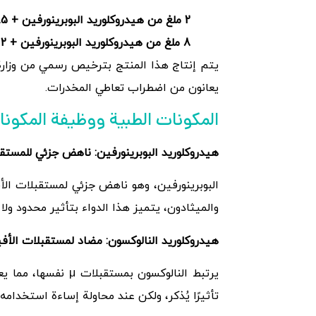
2
ملغ من هيدروكلوريد البوبرينورفين +
.5
8
ملغ من هيدروكلوريد البوبرينورفين +
2
ه
يتم إنتاج هذا المنتج بترخيص رسمي من وزارة 
يعانون من اضطراب تعاطي المخدرات.
المكونات الطبية ووظيفة المكون
هيدروكلوريد البوبرينورفين: ناهض جزئي للمستق
والميثادون، يتميز هذا الدواء بتأثير محدود ولا
هيدروكلوريد النالوكسون: مضاد لمستقبلات الأف
يرتبط النالوكسون 
تأثيرًا يُذكر، ولكن عند محاولة إساءة استخدا