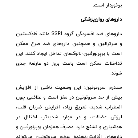
برخوردار است.
داروهای روان‌پزشکی
داروهای ضد افسردگی گروه SSRI مانند فلوکستین
و سرترالین و همچنین داروهای ضد صرع ممکن
است با بوپرنورفین-نالوکسان تداخل ایجاد کنند. این
تداخلات ممکن است باعث بروز دو عارضه جدی
شوند:
سندرم سروتونین: این وضعیت ناشی از افزایش
بیش از حد سروتونین در مغز است و علائمی چون
اضطراب شدید، تعریق زیاد، افزایش ضربان قلب،
لرزش عضلات، و در موارد شدیدتر، اختلال در
هوشیاری و تشنج دارد. مصرف همزمان بوپرنورفین و
داروهای افزایش‌دهنده سطح سروتونین می‌تواند