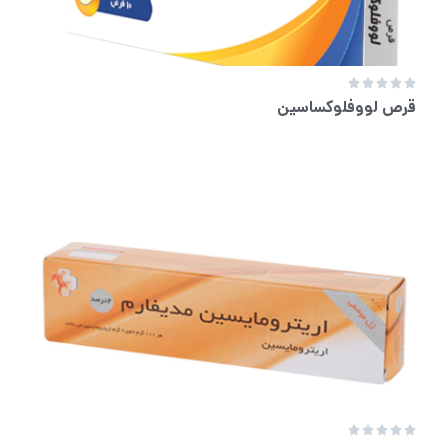





قرص لووفلوکساسین




