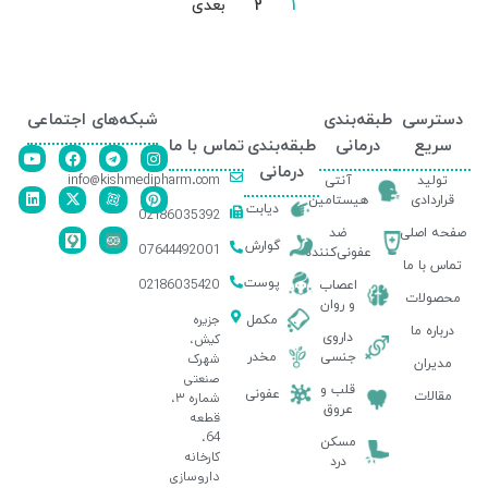
1
2
بعدی
دسترسی
طبقه‌بندی
شبکه‌های اجتماعی
سریع
درمانی
طبقه‌بندی
تماس با ما
درمانی
info@kishmedipharm.com
تولید
آنتی
قراردادی
هیستامین
دیابت
02186035392
صفحه اصلی
ضد
گوارش
07644492001
عفونی‌کننده
تماس با ما
پوست
02186035420
اعصاب
محصولات
و روان
جزیره
مکمل
درباره ما
داروی
کیش،
جنسی
مخدر
شهرک
مدیران
صنعتی
قلب و
عفونی
مقالات
شماره ۳،
عروق
قطعه
64،
مسکن
کارخانه
درد
داروسازی