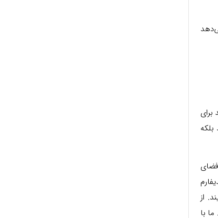
ی‌دهد
 برای
 بلکه
فضای
فارم
. از
ما با