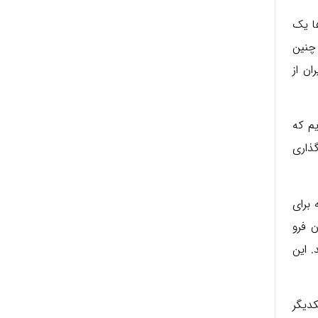
ها یک
 چنین
ن از
یم که
ذاری
برای
ن فرو
. این
کدیگر