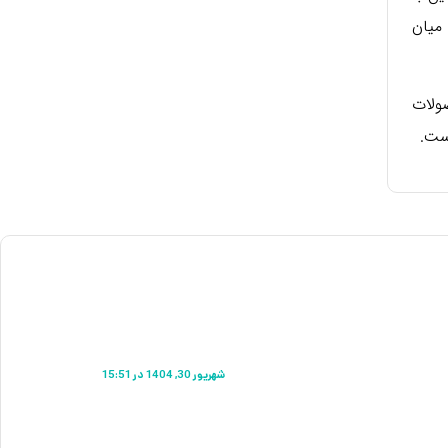
میان
ولات
است.
شهریور 30, 1404 در 15:51