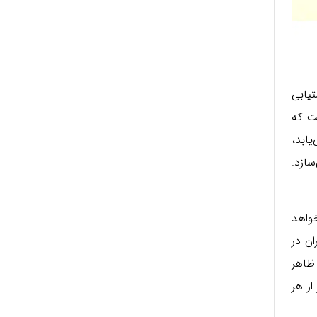
تیابی
ست که
یابد،
سازد.
خواهد
ن در
 ظاهر
از هر