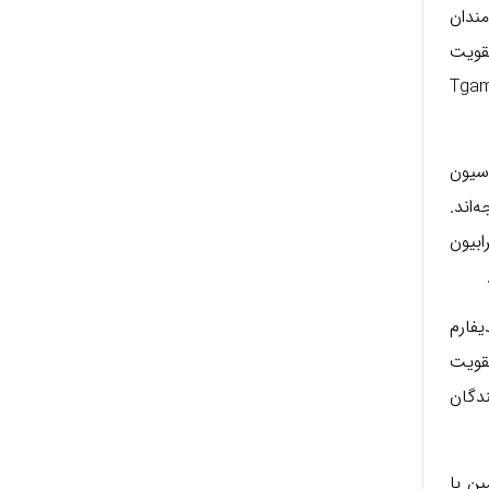
مندان
قویت
و حفظ سلامت فیزیکی اهمیت دوچندان یافته، Tgamuscle
سیون
‌اند.
بیون
فارم
تقویت
دگان
ین با