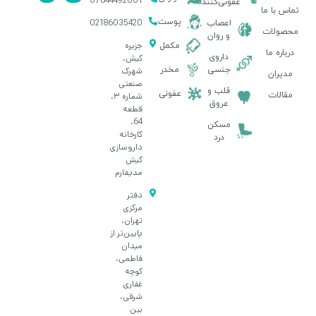
07644492001
عفونی‌کننده
تماس با ما
پوست
02186035420
اعصاب
محصولات
و روان
جزیره
مکمل
درباره ما
داروی
کیش،
جنسی
مخدر
شهرک
مدیران
صنعتی
قلب و
عفونی
مقالات
شماره ۳،
عروق
قطعه
64،
مسکن
کارخانه
درد
داروسازی
کیش
مدیفارم
دفتر
مرکزی
تهران،
پایین‌تر از
میدان
فاطمی،
کوچه
غفاری
شرقی،
بین