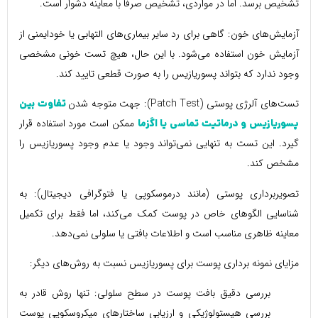
تشخیص برسد. اما در مواردی، تشخیص صرفاً با معاینه دشوار است.
آزمایش‌های خون: گاهی برای رد سایر بیماری‌های التهابی یا خودایمنی از
آزمایش خون استفاده می‌شود. با این حال، هیچ تست خونی مشخصی
وجود ندارد که بتواند پسوریازیس را به صورت قطعی تایید کند.
تست‌های آلرژی پوستی (Patch Test): جهت متوجه شدن
تفاوت بین
ممکن است مورد استفاده قرار
پسوریازیس و درماتیت تماسی یا اگزما
گیرد. این تست به تنهایی نمی‌تواند وجود یا عدم وجود پسوریازیس را
مشخص کند.
تصویربرداری پوستی (مانند درموسکوپی یا فتوگرافی دیجیتال): به
شناسایی الگوهای خاص در پوست کمک می‌کند، اما فقط برای تکمیل
معاینه ظاهری مناسب است و اطلاعات بافتی یا سلولی نمی‌دهد.
مزایای نمونه برداری پوست برای پسوریازیس نسبت به روش‌های دیگر:
بررسی دقیق بافت پوست در سطح سلولی: تنها روش قادر به
بررسی هیستولوژیکی و ارزیابی ساختارهای میکروسکوپی پوست