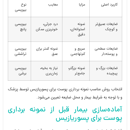
کاربرد اصلی
مزایا
معایب
نوع
بیوپسی
ضایعات عمیق‌تر
نمونه
درد جزئی،
بیوپسی
و کوچک
استوانه‌ای،
خونریزی ممکن
پانچ
دقیق
ضایعات سطحی
سریع و
نمونه کمتر برای
بیوپسی
و پوسته‌دار
کم‌تهاجمی
عمق
تراششی
ضایعات بزرگ و
نمونه بزرگتر،
نیاز به بخیه،
بیوپسی
پیچیده
جامع‌تر
زمان‌بری
برشی
انتخاب روش مناسب نمونه برداری پوست برای پسوریازیس توسط پزشک
و با توجه به شرایط بیمار و محل ضایعه تعیین می‌شود.
آماده‌سازی بیمار قبل از نمونه برداری
پوست برای پسوریازیس