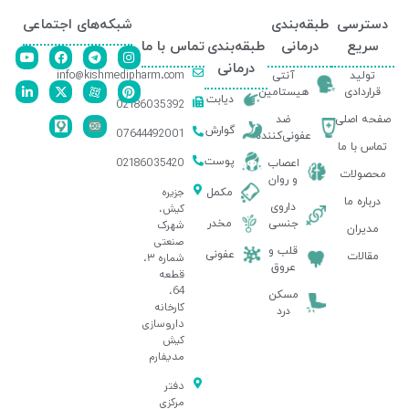
دسترسی
طبقه‌بندی
شبکه‌های اجتماعی
سریع
درمانی
طبقه‌بندی
تماس با ما
درمانی
info@kishmedipharm.com
تولید
آنتی
قراردادی
هیستامین
دیابت
02186035392
صفحه اصلی
ضد
گوارش
07644492001
عفونی‌کننده
تماس با ما
پوست
02186035420
اعصاب
محصولات
و روان
جزیره
مکمل
درباره ما
داروی
کیش،
جنسی
مخدر
شهرک
مدیران
صنعتی
قلب و
عفونی
مقالات
شماره ۳،
عروق
قطعه
64،
مسکن
کارخانه
درد
داروسازی
کیش
مدیفارم
دفتر
مرکزی