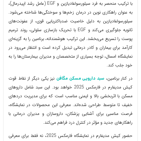
با ترکیب منحصر به فرد سیلورسولفادیازین و EGF (عامل رشد اپیدرمال)،
به عنوان راهکاری نوین در درمان زخم‌ها و سوختگی‌ها شناخته می‌شود.
سیلورسولفادیازین به دلیل خاصیت ضدباکتریایی قوی، از عفونت‌های
ثانویه جلوگیری می‌کند و EGF با تحریک بازسازی سلولی، روند ترمیم
پوست را تسریع می‌بخشد. این ترکیب هوشمندانه، برنامین را به گزینه‌ای
کارآمد برای بیماران و کادر درمانی تبدیل کرده است و انتظار می‌رود در
نمایشگاه امسال، توجه بسیاری از متخصصان و مدیران بیمارستان‌ها را به
خود جلب کند.
در کنار برنامین،
نیز یکی دیگر از نقاط قوت
سبد دارویی مسکن مگافن
کیش مدیفارم در فارمکس 2025 خواهد بود. این سبد شامل داروهای
مسکن با اثربخشی بالا و ایمنی مناسب است که برای مدیریت دردهای
خفیف تا متوسط طراحی شده‌اند. معرفی این محصولات در نمایشگاه،
فرصت مناسبی برای آشنایی پزشکان، داروسازان و مدیران درمانی با
راهکارهای جدید و مؤثر در کنترل درد فراهم می‌کند.
حضور کیش مدیفارم در نمایشگاه فارمکس 2025، نه فقط برای معرفی