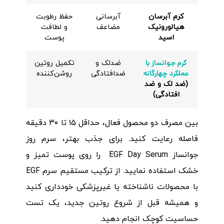
کرم آبرسان
آبرسانی
حفظ رطوبت
هیالورونیک
مضاعف
و لطافت
اسید
پوست
کرم جوانساز با
ضدلک و
تکمیل روتین
عملکرد چهارگانه
ضدافتادگی
روشن‌کننده
(
ضد لک و ضد
افتادگی
)
بین مصرف دو محصول فعال، حداقل ۱۵ تا ۳۰ دقیقه
فاصله رعایت کنید. برای جذب بهتر، سرم روز
جوانساز EGF Day Serum را روی پوست تمیز و
خشک استفاده نمایید. از ترکیب مستقیم سرم EGF
با محصولات ناشناخته یا غیرپزشکی خودداری کنید
و همیشه قبل از شروع روتین جدید، یک تست
حساسیت کوچک انجام دهید.