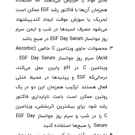
سایر مواد را افزایش می‌دهند. اما استفاده
هم‌زمان آن‌ها با فاکتور رشد EGF ممکن است
تحریک یا سوزش موقت ایجاد کند.پیشنهاد
می‌شود مصرف اسیدها در شب و ایمن سرم
روز جوانساز EGF Day Serum در صبح باشد.
محصولات حاوی ویتامین C خالص (Ascorbic
Acid) سرم روز جوانساز EGF Day Serum :
ویتامین C در pH پایین عمل می‌کند،
درحالی‌که EGF و پپتیدها در محیط خنثی
فعال هستند. ترکیب هم‌زمان این دو در یک
روتین ممکن است باعث ناپایداری فاکتور
رشد شود. برای بیشترین اثربخشی، ویتامین
C را در شب و سرم روز جوانساز EGF Day
Serum را صبح‌ها استفاده کنید.