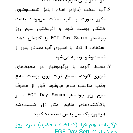
اثرات ترمیمی سرم محافظت کند.
آب سخت (دارای املاح زیاد): شست‌وشوی
مکرر صورت با آب سخت می‌تواند باعث
خشکی پوست شود و اثربخشی سرم روز
جوانساز EGF Day Serum را کاهش دهد.
استفاده از تونر یا اسپری آب معدنی پس از
شست‌وشو توصیه می‌شود.
محیط آلوده یا پرگردوغبار: در محیط‌های
شهری آلوده، تجمع ذرات روی پوست مانع
جذب مناسب سرم می‌شود. قبل از مصرف
سرم روز جوانساز EGF Day Serum ، از
پاک‌کننده‌های ملایم مثل ژل شست‌وشو
هیالورونیک سل پلاس استفاده کنید.
ترکیبات هم‌افزا (تداخلات مفید) سرم روز
جوانساز EGF Day Serum