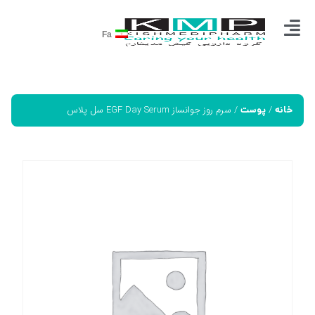
Fa
/
/ سرم روز جوانساز EGF Day Serum سل پلاس
خانه
پوست