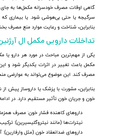
گاهی اوقات مصرف خودسرانه مکمل‌ها به جای سو
سرگیجه یا حتی بی‌هوشی شود. یا بیماری که د
بنابراین، شناخت و رعایت موارد منع مصرف بخ
تداخلات دارویی مکمل ال آرژنین kmpsport و مکمل ال آرژنین amuscle
یکی از مهم‌ترین مباحث در مورد هر دارو یا 
مکمل باعث تغییر در اثرات یکدیگر شود و ای
مصرف کند. این موضوع می‌تواند به عوارضی منجر 
بنابراین، مشورت با پزشک یا داروساز پیش از 
خون و جریان خون تأثیر مستقیم دارد. در ادامه
داروهای کاهنده فشار خون: مصرف همزمان
نیترات‌ها (مانند نیتروگلیسیرین): ترکی
داروهای ضدانعقاد خون (مثل وارفارین): آ