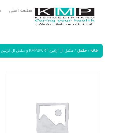
صفحه اصلی
م
/
/ مکمل ال آرژنین KMPSPORT و مکمل ال آرژنین TGAMUSCLE
خانه
مکمل