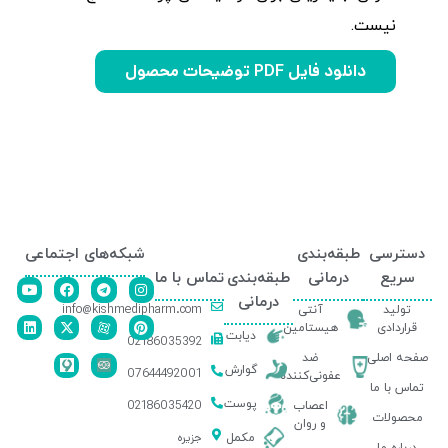
نیست.
دانلود فایل PDF توضیحات محصول
دسترسی
طبقه‌بندی
شبکه‌های اجتماعی
سریع
درمانی
طبقه‌بندی
تماس با ما
درمانی
info@kishmedipharm.com
تولید
آنتی
قراردادی
هیستامین
دیابت
02186035392
صفحه اصلی
ضد
گوارش
07644492001
عفونی‌کننده
تماس با ما
پوست
02186035420
اعصاب
محصولات
و روان
جزیره
مکمل