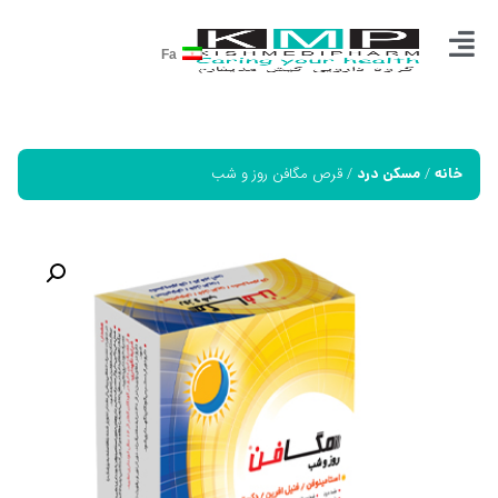
Fa
/
/ قرص مگافن روز و شب
خانه
مسکن درد