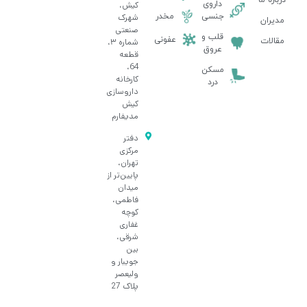
درباره ما
داروی
کیش،
جنسی
مخدر
شهرک
مدیران
صنعتی
قلب و
عفونی
مقالات
شماره ۳،
عروق
قطعه
64،
مسکن
کارخانه
درد
داروسازی
کیش
مدیفارم
دفتر
مرکزی
تهران،
پایین‌تر از
میدان
فاطمی،
کوچه
غفاری
شرقی،
بین
جویبار و
ولیعصر
پلاک 27