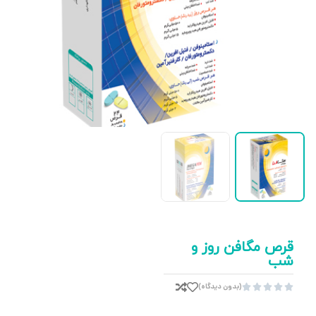
قرص مگافن روز و
شب
(بدون دیدگاه)




