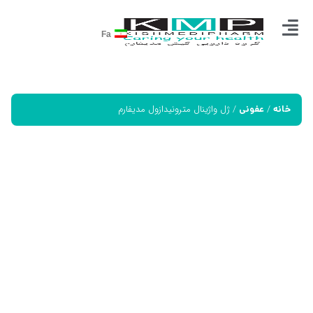
Fa
/
/ ژل واژینال مترونیدازول مدیفارم
خانه
عفونی