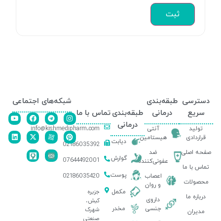
دسترسی
طبقه‌بندی
شبکه‌های اجتماعی
سریع
درمانی
طبقه‌بندی
تماس با ما
درمانی
info@kishmedipharm.com
تولید
آنتی
قراردادی
هیستامین
دیابت
02186035392
صفحه اصلی
ضد
گوارش
07644492001
عفونی‌کننده
تماس با ما
پوست
02186035420
اعصاب
محصولات
و روان
جزیره
مکمل
درباره ما
داروی
کیش،
جنسی
مخدر
شهرک
مدیران
صنعتی