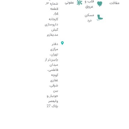
قلب و
عفونی
مقالات
شماره ۳،
عروق
قطعه
64،
مسکن
کارخانه
درد
داروسازی
کیش
مدیفارم
دفتر
مرکزی
تهران،
پایین‌تر از
میدان
فاطمی،
کوچه
غفاری
شرقی،
بین
جویبار و
ولیعصر
پلاک 27