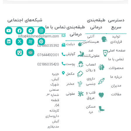
دسترسی
طبقه‌بندی
شبکه‌های اجتماعی
سریع
درمانی
طبقه‌بندی
تماس با ما
درمانی
info@kishmedipharm.com
تولید
آنتی
قراردادی
هیستامین
دیابت
02186035392
صفحه اصلی
ضد
گوارش
07644492001
عفونی‌کننده
تماس با ما
پوست
02186035420
اعصاب
محصولات
و روان
جزیره
مکمل
درباره ما
داروی
کیش،
جنسی
مخدر
شهرک
مدیران
صنعتی
قلب و
عفونی
مقالات
شماره ۳،
عروق
قطعه
64،
مسکن
کارخانه
درد
داروسازی
کیش
مدیفارم