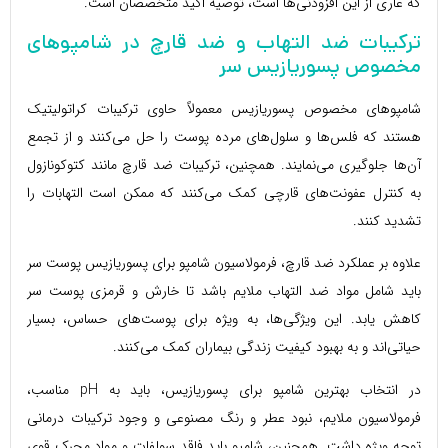
که عاری از این افزودنی‌ها است، توصیه اکید متخصصان است.
ترکیبات ضد التهاب و ضد قارچ در شامپوهای
مخصوص پسوریازیس سر
شامپوهای مخصوص پسوریازیس معمولاً حاوی ترکیبات کراتولیتیک
هستند که فلس‌ها و سلول‌های مرده پوست را حل می‌کنند و از تجمع
آن‌ها جلوگیری می‌نمایند. همچنین، ترکیبات ضد قارچ مانند کتوکونازول
به کنترل عفونت‌های قارچی کمک می‌کنند که ممکن است التهابات را
تشدید کنند.
علاوه بر عملکرد ضد قارچ، فرمولاسیون شامپو برای پسوریازیس پوست سر
باید شامل مواد ضد التهاب ملایم باشد تا خارش و قرمزی پوست سر
کاهش یابد. این ویژگی‌ها، به ویژه برای پوست‌های حساس، بسیار
حیاتی‌اند و به بهبود کیفیت زندگی بیماران کمک می‌کنند.
در انتخاب بهترین شامپو برای پسوریازیس، باید به pH مناسب،
فرمولاسیون ملایم، نبود عطر و رنگ مصنوعی و وجود ترکیبات درمانی
توجه ویژه داشت. همچنین، شامپو باید فاقد سولفات و مواد محرک قوی