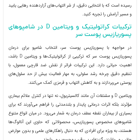
رسیده است که با انتخابی دقیق، از شر التهاب‌های آزاردهنده رهایی یابید
و مسیر آرامش را تجربه کنید.
ترکیبات کراتولیتیک و ویتامین D در شامپوهای
پسوریازیس پوست سر
در مواجهه با پسوریازیس پوست سر، انتخاب شامپو برای درمان
پسوریازیس پوست سر که ترکیبی از کراتولیتیک‌ها و ویتامین D باشد،
اهمیت حیاتی دارد. این ترکیبات فراتر از نقش ضد قارچی معمول، با
تنظیم دقیق چرخه رشد سلولی، به مهار فعالیت بیش از حد سلول‌های
پوستی می‌پردازند و به کاهش التهاب و قرمزی کمک می‌کنند.
ویتامین D و مشتقات آن مانند کالسیتریول، نه تنها در کنترل علائم بیماری
مؤثرند بلکه اثرات درمانی پایدار و بلندمدتی را فراهم می‌آورند که برای
بسیاری از بیماران نقطه عطف درمان به شمار می‌رود. در میان انواع متنوع
شامپوهای مخصوص پسوریازیس، محصولاتی که حاوی این آنالوگ‌ها
هستند، به ویژه برای افرادی که به دنبال راهکارهای علمی و بدون عوارض
جانبی می‌باشند، گزینه‌ای بی‌رقیب محسوب می‌شوند.