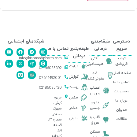
دسترسی
طبقه‌بندی
شبکه‌های اجتماعی
سریع
درمانی
طبقه‌بندی
تماس با ما
درمانی
info@kishmedipharm.com
تولید
آنتی
قراردادی
هیستامین
دیابت
02186035392
صفحه اصلی
ضد
گوارش
07644492001
عفونی‌کننده
تماس با ما
پوست
02186035420
اعصاب
محصولات
و روان
جزیره
مکمل
درباره ما
داروی
کیش،
جنسی
مخدر
شهرک
مدیران
صنعتی
قلب و
عفونی
مقالات
شماره ۳،
عروق
قطعه
64،
مسکن
کارخانه