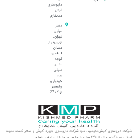
درد
داروسازی
کیش
مدیفارم
دفتر
مرکزی
تهران،
پایین‌تر از
میدان
فاطمی،
کوچه
غفاری
شرقی،
بین
جویبار و
ولیعصر
پلاک 27
شرکت داروسازی کیش‌مدیفارم، تنها شرکت داروسازی جزیره کیش و صادر کننده نمونه
استان هرمزگان، بیش از 240 محصول دارویی را به بازار عرضه می‌نماید.