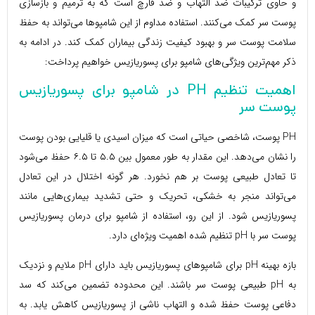
و حاوی ترکیبات ضد التهاب و ضد قارچ است که به ترمیم و بازسازی
پوست سر کمک می‌کنند. استفاده مداوم از این شامپوها می‌تواند به حفظ
سلامت پوست سر و بهبود کیفیت زندگی بیماران کمک کند. در ادامه به
ذکر مهم‌ترین ویژگی‌های شامپو برای پسوریازیس خواهیم پرداخت:
اهمیت تنظیم PH در شامپو برای پسوریازیس
پوست سر
PH پوست، شاخصی حیاتی است که میزان اسیدی یا قلیایی بودن پوست
را نشان می‌دهد. این مقدار به طور معمول بین ۵.۵ تا ۶.۵ حفظ می‌شود
تا تعادل طبیعی پوست بر هم نخورد. هر گونه اختلال در این تعادل
می‌تواند منجر به خشکی، تحریک و حتی تشدید بیماری‌هایی مانند
پسوریازیس شود. از این رو، استفاده از شامپو برای درمان پسوریازیس
پوست سر با pH تنظیم شده اهمیت ویژه‌ای دارد.
بازه بهینه pH برای شامپوهای پسوریازیس باید دارای pH ملایم و نزدیک
به pH طبیعی پوست سر باشند. این محدوده تضمین می‌کند که سد
دفاعی پوست حفظ شده و التهاب ناشی از پسوریازیس کاهش یابد. به