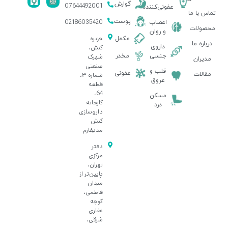
گوارش
07644492001
عفونی‌کننده
تماس با ما
پوست
02186035420
اعصاب
محصولات
و روان
جزیره
مکمل
درباره ما
داروی
کیش،
جنسی
مخدر
شهرک
مدیران
صنعتی
قلب و
عفونی
مقالات
شماره ۳،
عروق
قطعه
64،
مسکن
کارخانه
درد
داروسازی
کیش
مدیفارم
دفتر
مرکزی
تهران،
پایین‌تر از
میدان
فاطمی،
کوچه
غفاری
شرقی،