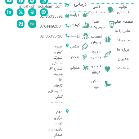
درمانی
info@kishmedipharm.com
تولید
آنتی
قراردادی
هیستامین
دیابت
02186035392
صفحه اصلی
ضد
گوارش
07644492001
عفونی‌کننده
تماس با ما
پوست
02186035420
اعصاب
محصولات
و روان
جزیره
مکمل
درباره ما
داروی
کیش،
جنسی
مخدر
شهرک
مدیران
صنعتی
قلب و
عفونی
مقالات
شماره ۳،
عروق
قطعه
64،
مسکن
کارخانه
درد
داروسازی
کیش
مدیفارم
دفتر
مرکزی
تهران،
پایین‌تر از
میدان