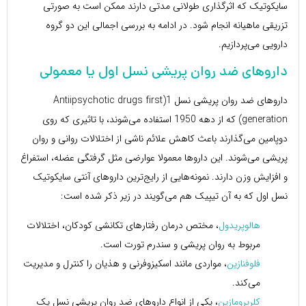
سایکوتیک که اثرگذاری طولانی مدتی دارند ممکن است به صورتی
تزریقی ماهیانه انجام شود. در ادامه به بررسی اجمالی این دو گروه
دارویی می‌پردازیم.
داروهای ضد روان پریشی نسل اول یا معمولی
داروهای ضد روان پریشی نسل 1(Antiipsychotic drugs first
generation) که از دهه 1950 استفاده می‌شوند، با تاثیری که روی
دوپامین می‌گذارند باعث کاهش علائم ناشی از اختلالات روانی و روان
پریشی می‌شوند. این داروها معمولا عوارضی مثل گرفتگی عضله، استفراغ
و افزایش وزن دارند. نمونه‌هایی از رایج‌ترین داروهای آنتی سایکوتیک
نسل اول که به آن تیپیک هم می‌گویند در زیر ذکر شده است:
هالوپریدول
، مختص درمان رفتارهای تکانشی کودکان، اختلالات
مربوط به روان پریشی و سندرم تورت است.
فلوفنازین
، مواردی مانند اسکیزوفرنی و هذیان را کنترل و مدیریت
می‌کند.
کلرپرومازین
، یکی از انواع داروهای ضد روان پریشی نسل یک