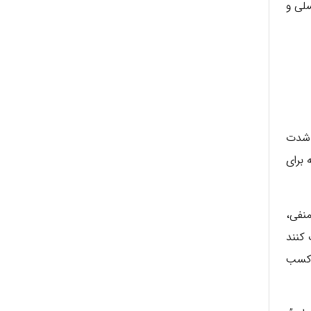
سلی و
ارزیابی شدت
 که برای
نفی،
 کنند
 کسب