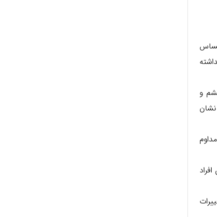
حساس
اشته
شم و
نشان
داوم
افراد
ییرات