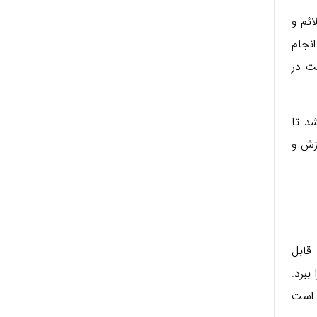
ئم و
نجام
ت در
د تا
زش و
قابل
ببرد.
 است