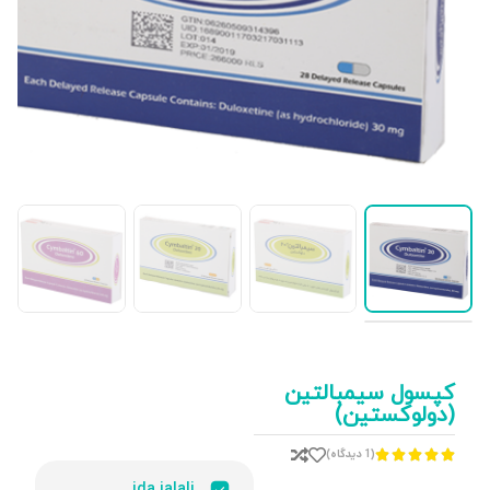
کپسول سیمبالتین
(دولوکستین)
(1 دیدگاه)





ida.jalali