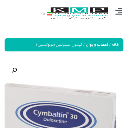
Fa
/
/ کپسول سیمبالتین (دولوکستین)
خانه
اعصاب و روان