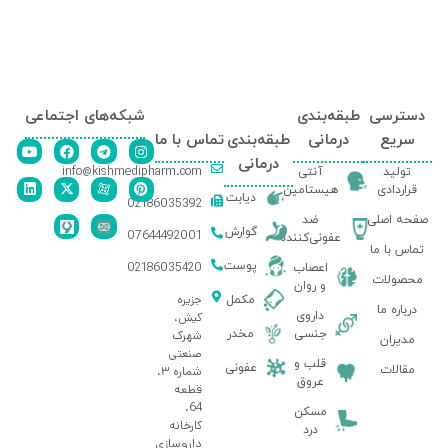
دسترسی
طبقه‌بندی
شبکه‌های اجتماعی
سریع
درمانی
طبقه‌بندی
تماس با ما
درمانی
info@kishmedipharm.com
تولید
آنتی
قراردادی
هیستامین
دیابت
02186035392
صفحه اصلی
ضد
گوارش
07644492001
عفونی‌کننده
تماس با ما
پوست
02186035420
اعصاب
محصولات
و روان
جزیره
مکمل
درباره ما
داروی
کیش،
جنسی
مخدر
شهرک
مدیران
صنعتی
قلب و
عفونی
مقالات
شماره ۳،
عروق
قطعه
64،
مسکن
کارخانه
درد
داروسازی