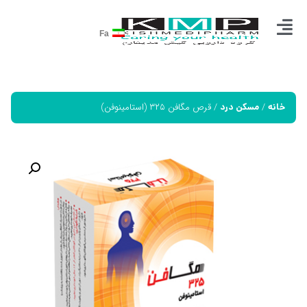
Fa
/
/ قرص مگافن ۳۲۵ (استامینوفن)
خانه
مسکن درد