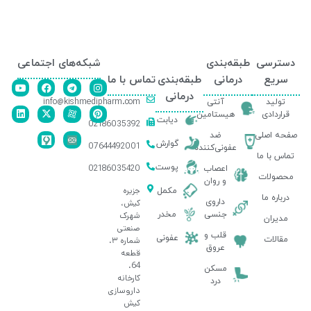
دسترسی
طبقه‌بندی
شبکه‌های اجتماعی
سریع
درمانی
طبقه‌بندی
تماس با ما
درمانی
info@kishmedipharm.com
تولید
آنتی
قراردادی
هیستامین
دیابت
02186035392
صفحه اصلی
ضد
گوارش
07644492001
عفونی‌کننده
تماس با ما
پوست
02186035420
اعصاب
محصولات
و روان
جزیره
مکمل
درباره ما
داروی
کیش،
جنسی
مخدر
شهرک
مدیران
صنعتی
قلب و
عفونی
مقالات
شماره ۳،
عروق
قطعه
64،
مسکن
کارخانه
درد
داروسازی
کیش