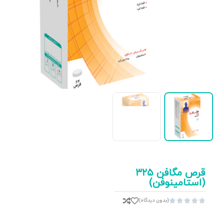
قرص مگافن ۳۲۵
(استامینوفن)
(بدون دیدگاه)




