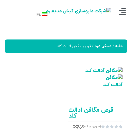
Fa
/
/ قرص مگافن ادالت کلد
خانه
مسکن درد
قرص مگافن ادالت
کلد
(بدون دیدگاه)




