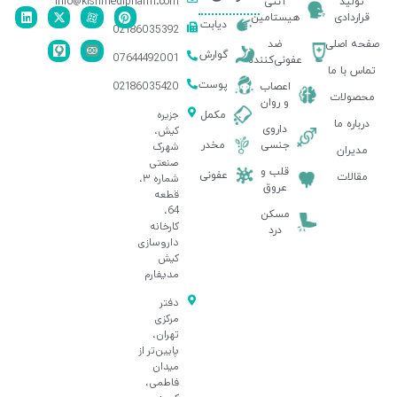
info@kishmedipharm.com
تولید
آنتی
قراردادی
هیستامین
دیابت
02186035392
صفحه اصلی
ضد
گوارش
07644492001
عفونی‌کننده
تماس با ما
پوست
02186035420
اعصاب
محصولات
و روان
جزیره
مکمل
درباره ما
داروی
کیش،
جنسی
مخدر
شهرک
مدیران
صنعتی
قلب و
عفونی
مقالات
شماره ۳،
عروق
قطعه
64،
مسکن
کارخانه
درد
داروسازی
کیش
مدیفارم
دفتر
مرکزی
تهران،
پایین‌تر از
میدان
فاطمی،