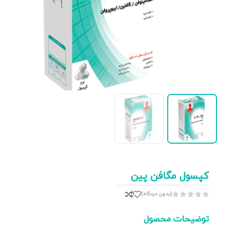
کپسول مگافن پین
(بدون دیدگاه)





توضیحات محصول