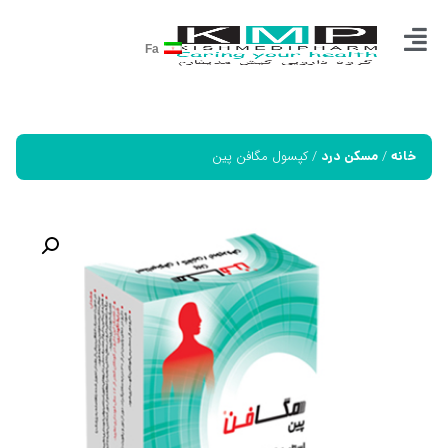
Fa
/
/ کپسول مگافن پین
خانه
مسکن درد