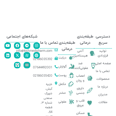
دسترسی
طبقه‌بندی
شبکه‌های اجتماعی
سریع
درمانی
طبقه‌بندی
تماس با ما
درمانی
info@kishmedipharm.com
تولید
آنتی
قراردادی
هیستامین
دیابت
02186035392
صفحه اصلی
ضد
گوارش
07644492001
عفونی‌کننده
تماس با ما
پوست
02186035420
اعصاب
محصولات
و روان
جزیره
مکمل
درباره ما
داروی
کیش،
جنسی
مخدر
شهرک
مدیران
صنعتی
قلب و
عفونی
مقالات
شماره ۳،
عروق
قطعه
64،
مسکن