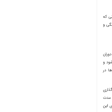
تی که
گی و
دوران
شود و
ها در
گذاری
ه مدت
ی این