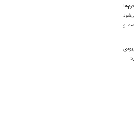
م‌ها
ی‌شود
 تا متوسط و
یودی
د: