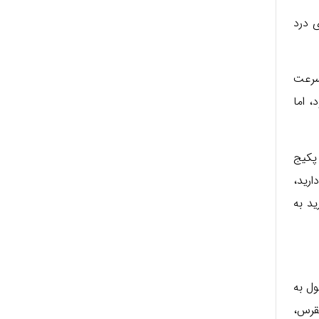
ی درد
سرعت
، اما
 پکیج
ارید،
ید به
ول به
نقرس،