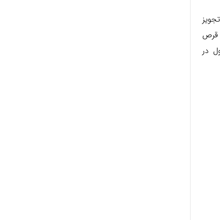
جویز
 قرص
ل در