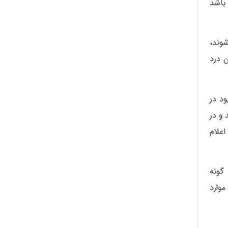
 باشد
وند،
ن درد
ود در
 و در
اعلام
 گونه
موارد