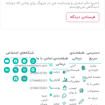
ذخیره نام، ایمیل و وبسایت من در مرورگر برای زمانی که دوباره
دیدگاهی می‌نویسم.
دسترسی
طبقه‌بندی
شبکه‌های اجتماعی
سریع
درمانی
طبقه‌بندی
تماس با ما
درمانی
info@kishmedipharm.com
تولید
آنتی
قراردادی
هیستامین
دیابت
02186035392
صفحه اصلی
ضد
گوارش
07644492001
عفونی‌کننده
تماس با ما
پوست
02186035420
اعصاب
محصولات
و روان
جزیره
مکمل
درباره ما
داروی
کیش،
جنسی
مخدر
شهرک