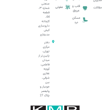
مدیران
صنعتی
قلب و
عفونی
مقالات
شماره ۳،
عروق
قطعه
64،
مسکن
کارخانه
درد
داروسازی
کیش
مدیفارم
دفتر
مرکزی
تهران،
پایین‌تر از
میدان
فاطمی،
کوچه
غفاری
شرقی،
بین
جویبار و
ولیعصر
پلاک 27